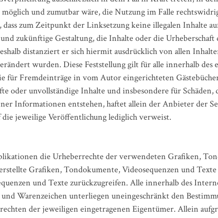
 möglich und zumutbar wäre, die Nutzung im Falle rechtswidri
, dass zum Zeitpunkt der Linksetzung keine illegalen Inhalte a
 und zukünftige Gestaltung, die Inhalte oder die Urheberschaft
eshalb distanziert er sich hiermit ausdrücklich von allen Inhalt
erändert wurden. Diese Feststellung gilt für alle innerhalb des
ie für Fremdeinträge in vom Autor eingerichteten Gästebüche
rhafte oder unvollständige Inhalte und insbesondere für Schäden,
ner Informationen entstehen, haftet allein der Anbieter der Se
 die jeweilige Veröffentlichung lediglich verweist.
 Publikationen die Urheberrechte der verwendeten Grafiken, 
 erstellte Grafiken, Tondokumente, Videosequenzen und Texte z
uenzen und Texte zurückzugreifen. Alle innerhalb des Intern
 und Warenzeichen unterliegen uneingeschränkt den Bestimmu
rechten der jeweiligen eingetragenen Eigentümer. Allein aufg